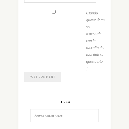
Usando
questo form
sei
d'accordo
con la
raccolta dei
tuoi dati su
questo sito
*
CERCA