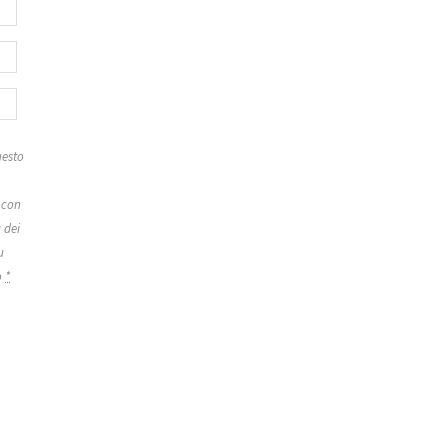
esto
 con
 dei
u
o
*