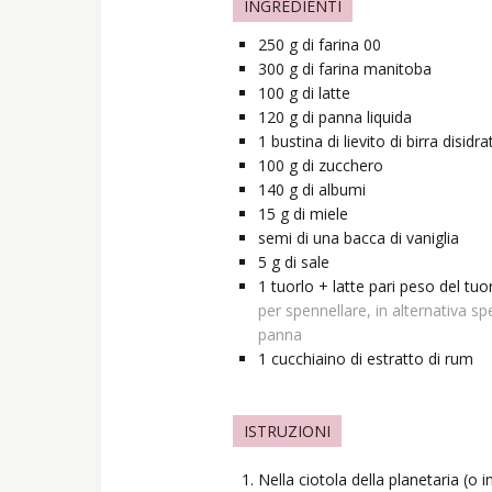
INGREDIENTI
250
g
di farina 00
300
g
di farina manitoba
100
g
di latte
120
g
di panna liquida
1
bustina
di lievito di birra disidr
100
g
di zucchero
140
g
di albumi
15
g
di miele
semi di una bacca di vaniglia
5
g
di sale
1 tuorlo + latte pari peso del tuo
per spennellare, in alternativa sp
panna
1
cucchiaino
di estratto di rum
ISTRUZIONI
Nella ciotola della planetaria (o