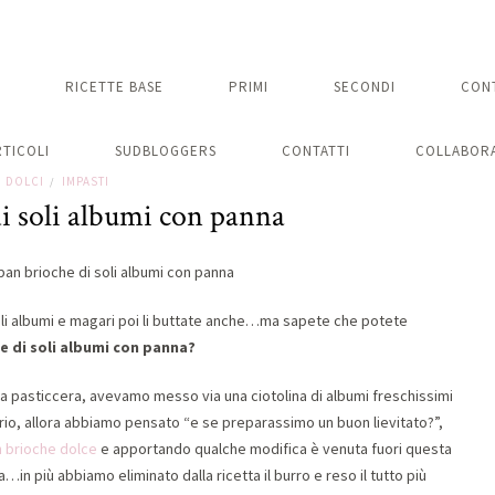
RICETTE BASE
PRIMI
SECONDI
CON
RTICOLI
SUDBLOGGERS
CONTATTI
COLLABORA
DOLCI
IMPASTI
/
i soli albumi con panna
li albumi e magari poi li buttate anche…ma sapete che potete
e di soli albumi con panna?
a pasticcera, avevamo messo via una ciotolina di albumi freschissimi
prio, allora abbiamo pensato “e se preparassimo un buon lievitato?”,
 brioche dolce
e apportando qualche modifica è venuta fuori questa
n più abbiamo eliminato dalla ricetta il burro e reso il tutto più