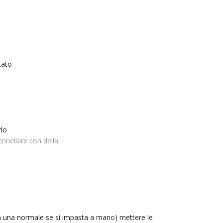
atato
rlo
ennellare con della
 in una normale se si impasta a mano) mettere le