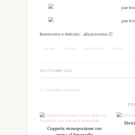
Buonissimo e delicato…alla prossima 🙂
ALBUMI
LIEVITATI
PAN BRIOCHE
PANNA
30 OTTOBRE 2018
Ciambella alla panna
YO
Sbrici
Coppette monoporzione con
crema al limoncello