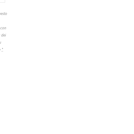
esto
 con
 dei
u
o
*