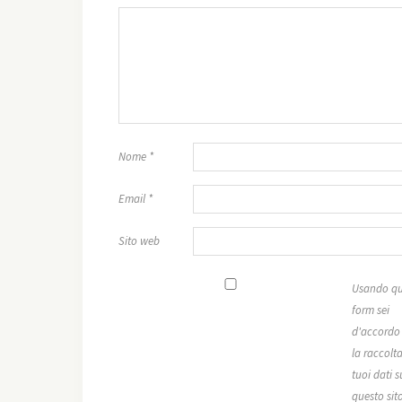
Nome
*
Email
*
Sito web
Usando qu
form sei
d'accordo
la raccolta
tuoi dati s
questo sit