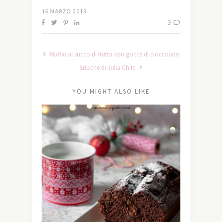
16 MARZO 2019
3
Muffin al succo di frutta con gocce di cioccolato
Brioche di Julia Child
YOU MIGHT ALSO LIKE