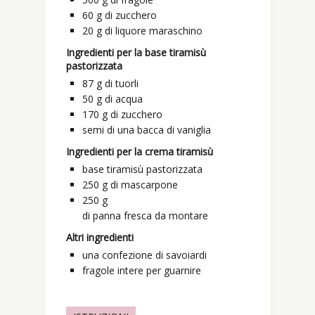
60
g
di zucchero
20
g
di liquore maraschino
Ingredienti per la base tiramisù
pastorizzata
87
g
di tuorli
50
g
di acqua
170
g
di zucchero
semi di una bacca di vaniglia
Ingredienti per la crema tiramisù
base tiramisù pastorizzata
250
g
di mascarpone
250
g
di panna fresca da montare
Altri ingredienti
una
confezione
di savoiardi
fragole intere per guarnire