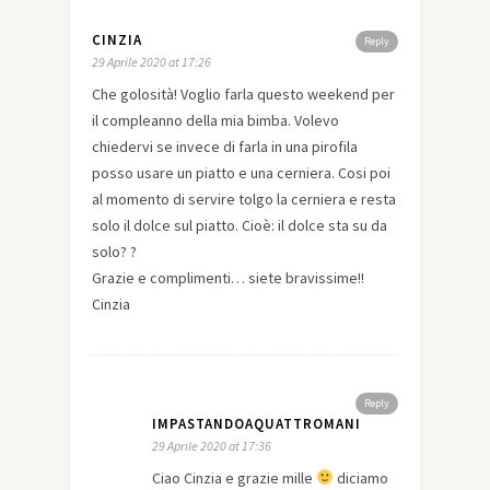
CINZIA
Reply
29 Aprile 2020 at 17:26
Che golosità! Voglio farla questo weekend per
il compleanno della mia bimba. Volevo
chiedervi se invece di farla in una pirofila
posso usare un piatto e una cerniera. Cosi poi
al momento di servire tolgo la cerniera e resta
solo il dolce sul piatto. Cioè: il dolce sta su da
solo? ?
Grazie e complimenti… siete bravissime!!
Cinzia
Reply
IMPASTANDOAQUATTROMANI
29 Aprile 2020 at 17:36
Ciao Cinzia e grazie mille
diciamo