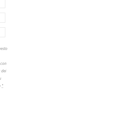
esto
 con
 dei
u
o
*