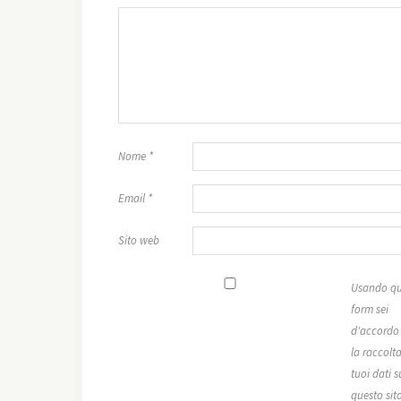
Nome
*
Email
*
Sito web
Usando qu
form sei
d'accordo
la raccolta
tuoi dati s
questo sit