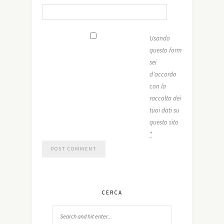
Usando
questo form
sei
d'accordo
con la
raccolta dei
tuoi dati su
questo sito
*
CERCA