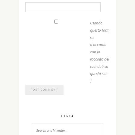
Usando
questo form
sei
d'accordo
con la
raccolta dei
tuoi dati su
questo sito
*
CERCA