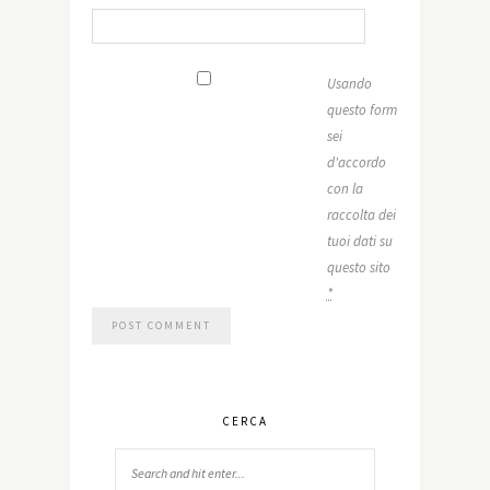
Usando
questo form
sei
d'accordo
con la
raccolta dei
tuoi dati su
questo sito
*
CERCA