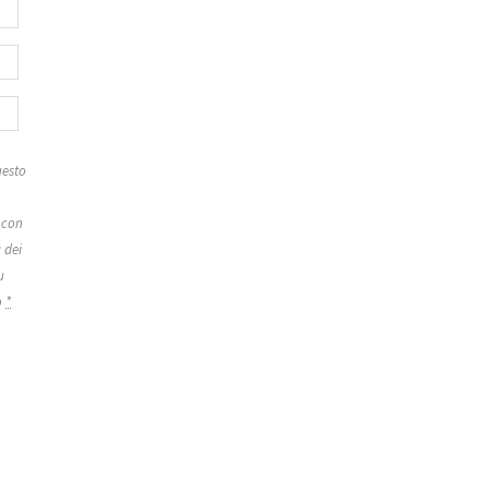
esto
 con
 dei
u
o
*