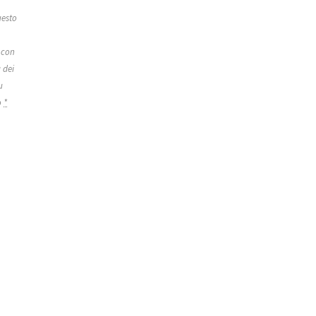
esto
 con
 dei
u
o
*