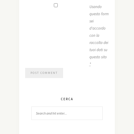
Usando
questo form
sei
d'accordo
con la
raccolta dei
tuoi dati su
questo sito
*
CERCA