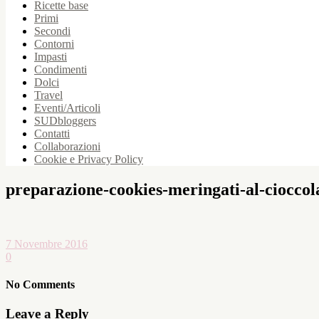
Ricette base
Primi
Secondi
Contorni
Impasti
Condimenti
Dolci
Travel
Eventi/Articoli
SUDbloggers
Contatti
Collaborazioni
Cookie e Privacy Policy
preparazione-cookies-meringati-al-cioccol
7 Novembre 2016
0
No Comments
Leave a Reply