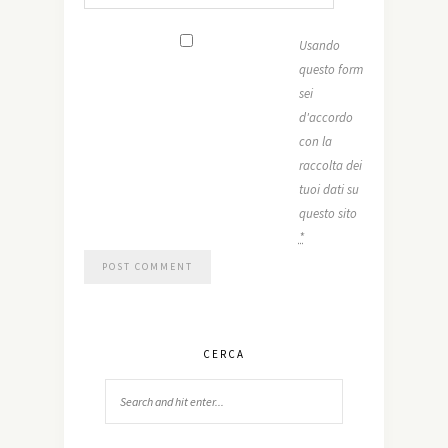
Usando
questo form
sei
d'accordo
con la
raccolta dei
tuoi dati su
questo sito
*
CERCA