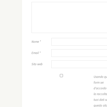
Nome
*
Email
*
Sito web
Usando qu
form sei
d'accordo
la raccolta
tuoi dati s
questo sit