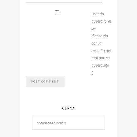
Usando
questo form
sei
d'accordo
con la
raccolta dei
tuoi dati su
questo sito
*
CERCA