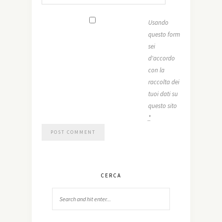
Usando
questo form
sei
d'accordo
con la
raccolta dei
tuoi dati su
questo sito
*
CERCA