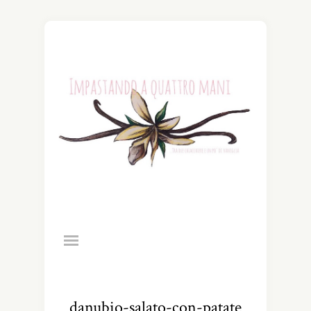
danubio-salato-con-patate