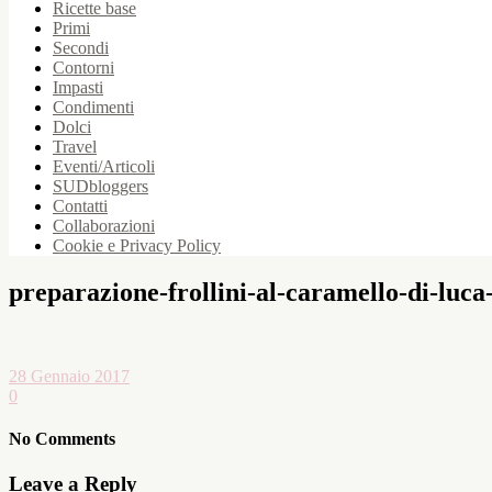
Ricette base
Primi
Secondi
Contorni
Impasti
Condimenti
Dolci
Travel
Eventi/Articoli
SUDbloggers
Contatti
Collaborazioni
Cookie e Privacy Policy
preparazione-frollini-al-caramello-di-luc
28 Gennaio 2017
0
No Comments
Leave a Reply