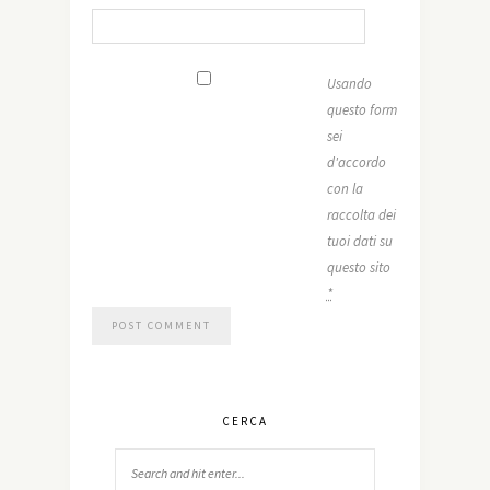
Usando
questo form
sei
d'accordo
con la
raccolta dei
tuoi dati su
questo sito
*
CERCA