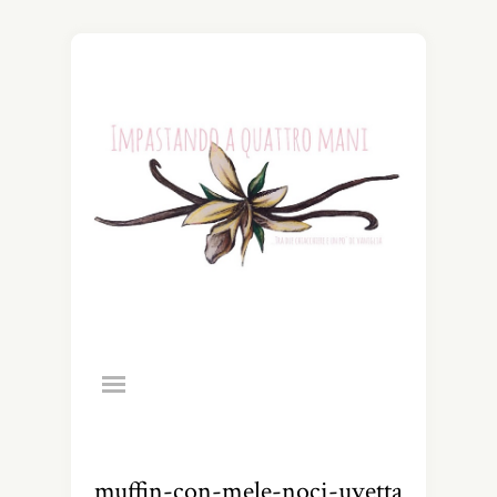
muffin-con-mele-noci-uvetta