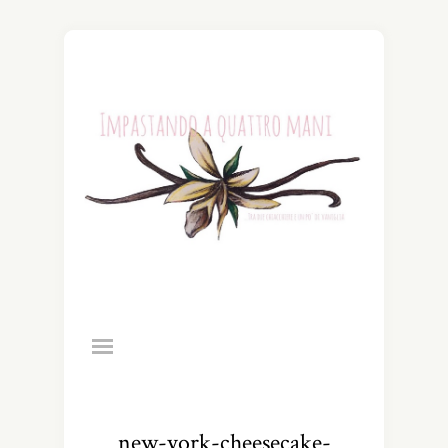
new-york-cheesecake-