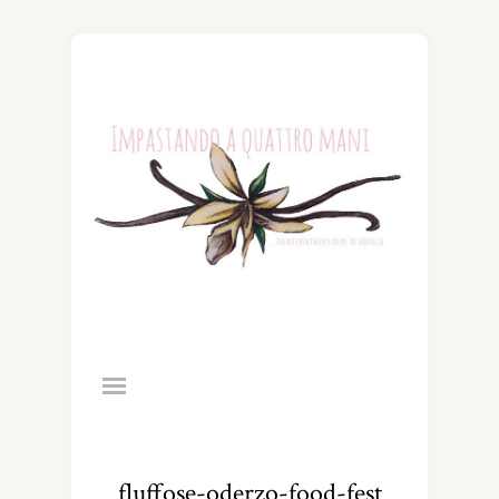
fluffose-oderzo-food-fest