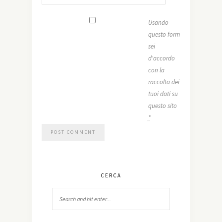
Usando
questo form
sei
d'accordo
con la
raccolta dei
tuoi dati su
questo sito
*
CERCA