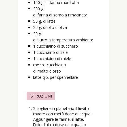
150
g.
di farina manitoba
200
g.
di farina di semola rimacinata
50
g.
di latte
25
g.
di olio d'oliva
20
g.
di burro a temperatura ambiente
1
cucchiaino
di zucchero
1
cucchaino
di sale
1
cucchiaino
di miele
mezzo
cucchiaino
di malto d'orzo
latte q.b. per spennellare
ISTRUZIONI
Sciogliere in planetaria il lievito
madre con metà dose di acqua.
Aggiungere le farine, il latte,
l'olio, l'altra dose di acqua, lo