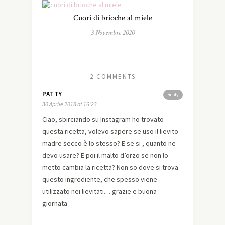
Cuori di brioche al miele
3 Novembre 2020
2 COMMENTS
PATTY
Reply
30 Aprile 2018 at 16:23
Ciao, sbirciando su Instagram ho trovato
questa ricetta, volevo sapere se uso il lievito
madre secco è lo stesso? E se si , quanto ne
devo usare? E poi il malto d’orzo se non lo
metto cambia la ricetta? Non so dove si trova
questo ingrediente, che spesso viene
utilizzato nei lievitati… grazie e buona
giornata