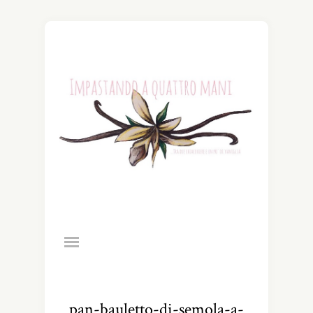
pan-bauletto-di-semola-a-