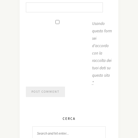
Usando
questo form
sei
d'accordo
con la
raccolta dei
tuoi dati su
questo sito
*
CERCA