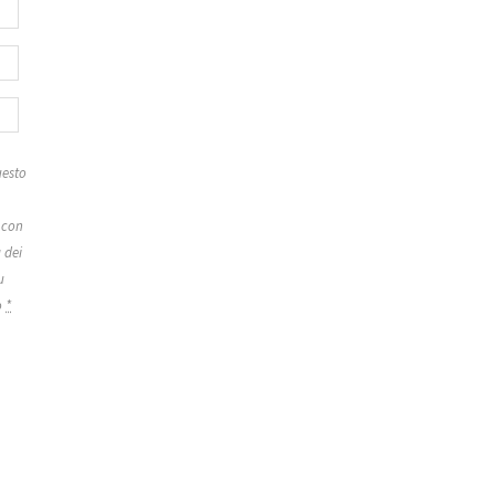
esto
 con
 dei
u
o
*