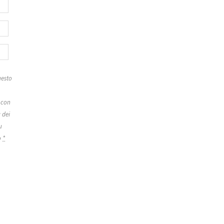
esto
 con
 dei
u
o
*