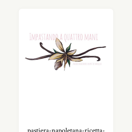
pastiera-napoletana-ricetta-