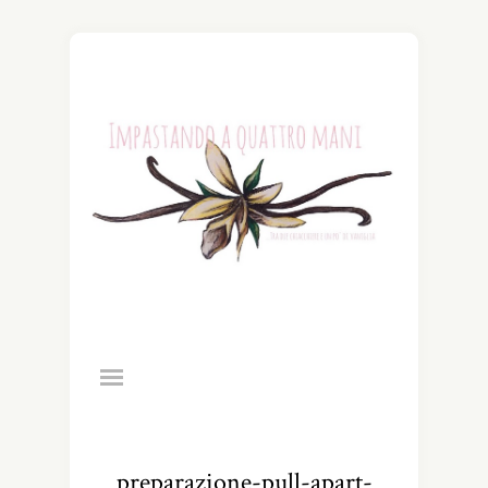
preparazione-pull-apart-