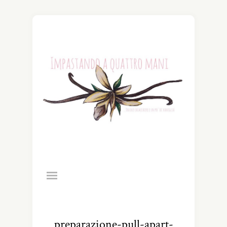
preparazione-pull-apart-