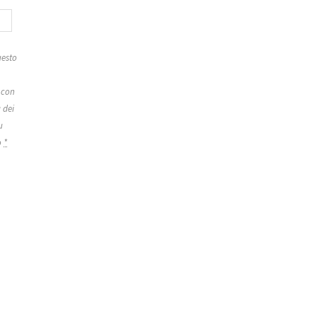
esto
 con
 dei
u
o
*