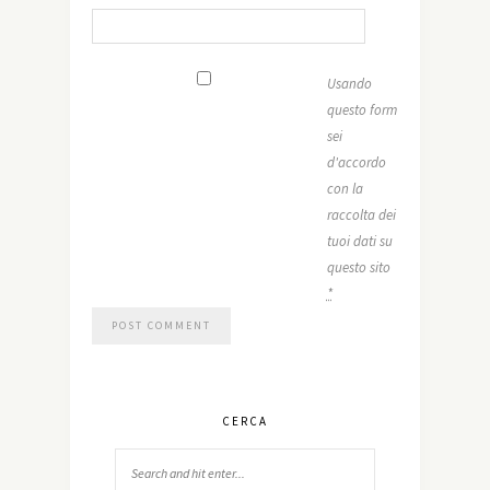
Usando
questo form
sei
d'accordo
con la
raccolta dei
tuoi dati su
questo sito
*
CERCA