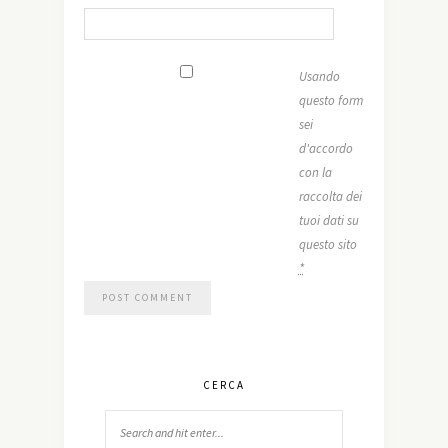
Usando
questo form
sei
d'accordo
con la
raccolta dei
tuoi dati su
questo sito
*
CERCA