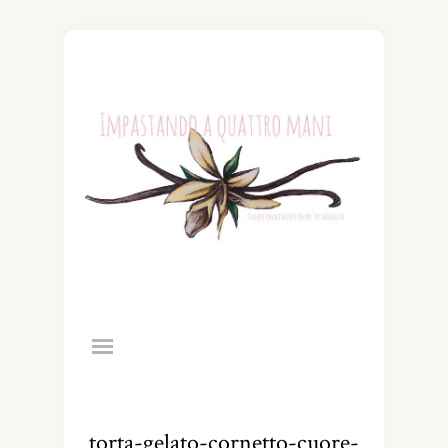
torta-gelato-cornetto-cuore-