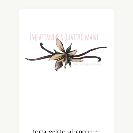
torta-gelato-al-cocco-e-