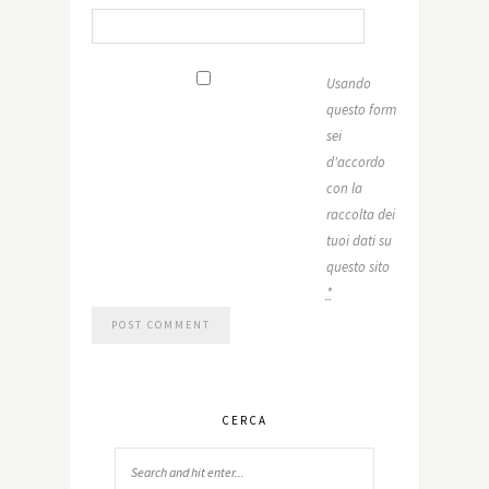
Usando
questo form
sei
d'accordo
con la
raccolta dei
tuoi dati su
questo sito
*
CERCA