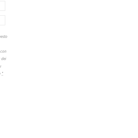
esto
 con
 dei
u
o
*