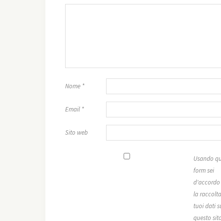
Nome
*
Email
*
Sito web
Usando qu
form sei
d'accordo
la raccolta
tuoi dati s
questo sit