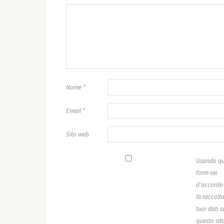
Nome
*
Email
*
Sito web
Usando qu
form sei
d'accordo
la raccolta
tuoi dati s
questo sit