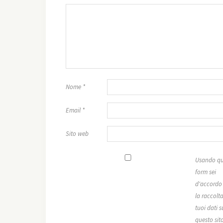
Nome
*
Email
*
Sito web
Usando qu
form sei
d'accordo
la raccolta
tuoi dati s
questo sit