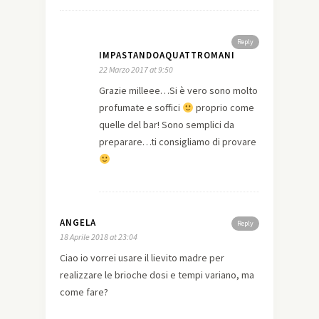
Reply
IMPASTANDOAQUATTROMANI
22 Marzo 2017 at 9:50
Grazie milleee…Si è vero sono molto
profumate e soffici
proprio come
quelle del bar! Sono semplici da
preparare…ti consigliamo di provare
ANGELA
Reply
18 Aprile 2018 at 23:04
Ciao io vorrei usare il lievito madre per
realizzare le brioche dosi e tempi variano, ma
come fare?