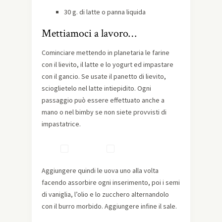
30 g. di latte o panna liquida
Mettiamoci a lavoro…
Cominciare mettendo in planetaria le farine
con il lievito, il latte e lo yogurt ed impastare
con il gancio. Se usate il panetto di lievito,
scioglietelo nel latte intiepidito. Ogni
passaggio può essere effettuato anche a
mano o nel bimby se non siete provvisti di
impastatrice.
Aggiungere quindi le uova uno alla volta
facendo assorbire ogni inserimento, poi i semi
di vaniglia, l’olio e lo zucchero alternandolo
con il burro morbido. Aggiungere infine il sale.