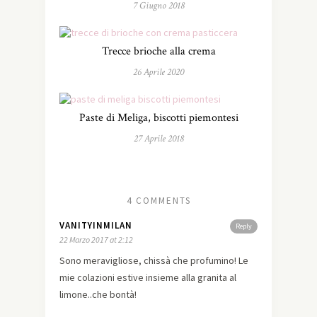
7 Giugno 2018
Trecce brioche alla crema
26 Aprile 2020
Paste di Meliga, biscotti piemontesi
27 Aprile 2018
4 COMMENTS
VANITYINMILAN
Reply
22 Marzo 2017 at 2:12
Sono meravigliose, chissà che profumino! Le
mie colazioni estive insieme alla granita al
limone..che bontà!