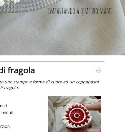
i fragola
zato uno stampo a forma di cuore ed un coppapasta
i fragola.
nuti
0
minuti
rzioni