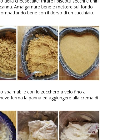
 della cheesecake: tritare i biscotti secchi e unirli
di canna. Amalgamare bene e mettere sul fondo
a, compattando bene con il dorso di un cucchiaio.
o spalmabile con lo zucchero a velo fino a
neve ferma la panna ed aggiungere alla crema di