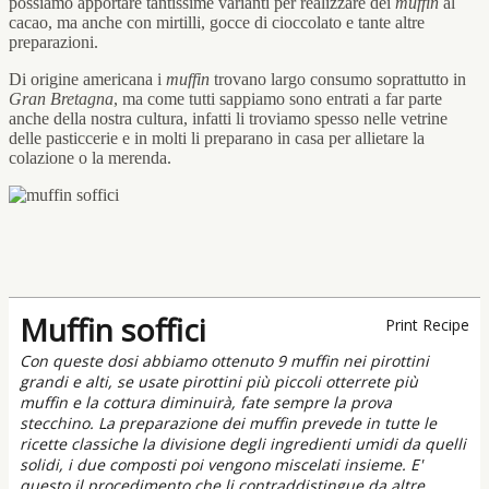
possiamo apportare tantissime varianti per realizzare dei
muffin
al
cacao, ma anche con mirtilli, gocce di cioccolato e tante altre
preparazioni.
Di origine americana i
muffin
trovano largo consumo soprattutto in
Gran Bretagna
, ma come tutti sappiamo sono entrati a far parte
anche della nostra cultura, infatti li troviamo spesso nelle vetrine
delle pasticcerie e in molti li preparano in casa per allietare la
colazione o la merenda.
Muffin soffici
Print Recipe
Con queste dosi abbiamo ottenuto 9 muffin nei pirottini
grandi e alti, se usate pirottini più piccoli otterrete più
muffin e la cottura diminuirà, fate sempre la prova
stecchino. La preparazione dei muffin prevede in tutte le
ricette classiche la divisione degli ingredienti umidi da quelli
solidi, i due composti poi vengono miscelati insieme. E'
questo il procedimento che li contraddistingue da altre