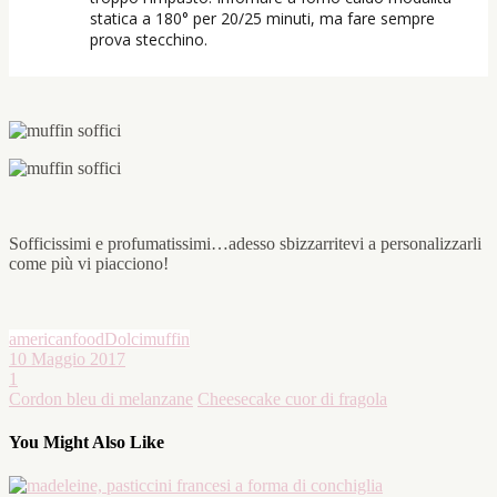
statica a 180° per 20/25 minuti, ma fare sempre
prova stecchino.
Sofficissimi e profumatissimi…adesso sbizzarritevi a personalizzarli
come più vi piacciono!
americanfood
Dolci
muffin
10 Maggio 2017
1
Cordon bleu di melanzane
Cheesecake cuor di fragola
You Might Also Like