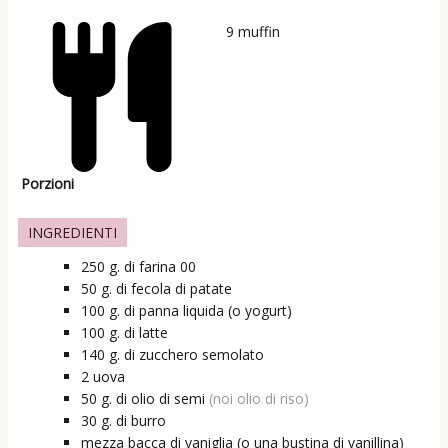
9
muffin
Porzioni
INGREDIENTI
250
g.
di farina 00
50
g.
di fecola di patate
100
g.
di panna liquida (o yogurt)
100
g.
di latte
140
g.
di zucchero semolato
2
uova
50
g.
di olio di semi
(noi olio di riso)
30
g.
di burro
mezza
bacca di vaniglia (o una bustina di vanillina)