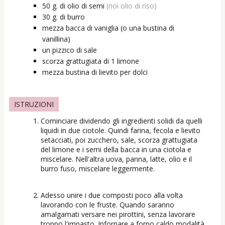
50
g.
di olio di semi
(noi olio di riso)
30
g.
di burro
mezza
bacca di vaniglia (o una bustina di
vanillina)
un
pizzico di sale
scorza grattugiata di 1 limone
mezza
bustina
di lievito per dolci
ISTRUZIONI
Cominciare dividendo gli ingredienti solidi da quelli
liquidi in due ciotole. Quindi farina, fecola e lievito
setacciati, poi zucchero, sale, scorza grattugiata
del limone e i semi della bacca in una ciotola e
miscelare. Nell'altra uova, panna, latte, olio e il
burro fuso, miscelare leggermente.
Adesso unire i due composti poco alla volta
lavorando con le fruste. Quando saranno
amalgamati versare nei pirottini, senza lavorare
troppo l'impasto. Infornare a forno caldo modalità