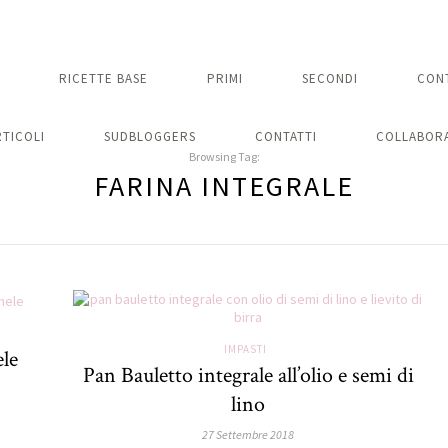
RICETTE BASE
PRIMI
SECONDI
CON
RTICOLI
SUDBLOGGERS
CONTATTI
COLLABORA
Browsing Tag:
FARINA INTEGRALE
IMPASTI
ele
Pan Bauletto integrale all’olio e semi di
lino
27 Settembre 2018