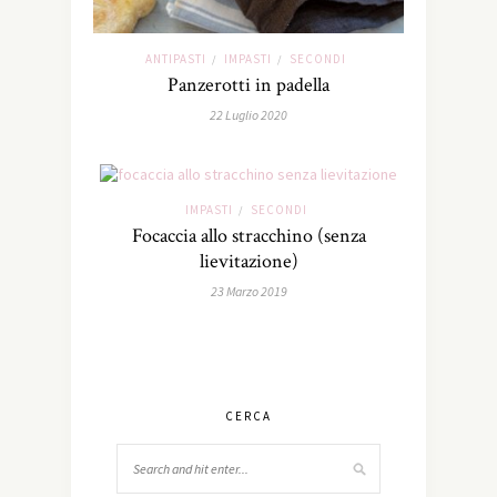
ANTIPASTI
IMPASTI
SECONDI
/
/
Panzerotti in padella
22 Luglio 2020
IMPASTI
SECONDI
/
Focaccia allo stracchino (senza
lievitazione)
23 Marzo 2019
CERCA