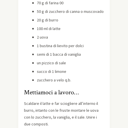
70 g di farina 00
50 g di zucchero di canna o muscovado
20 g di burro
100 ml di latte
2 uova
1 bustina di lievito per dolci
semi di 1 bacca di vaniglia
un pizzico di sale
succo di 1 limone
zucchero a velo q.b.
Mettiamoci a lavoro…
Scaldare il latte e far sciogliere all’interno il
burro, intanto con le fruste montare le uova
con lo zucchero, la vaniglia, e il sale. Unire i
due composti.