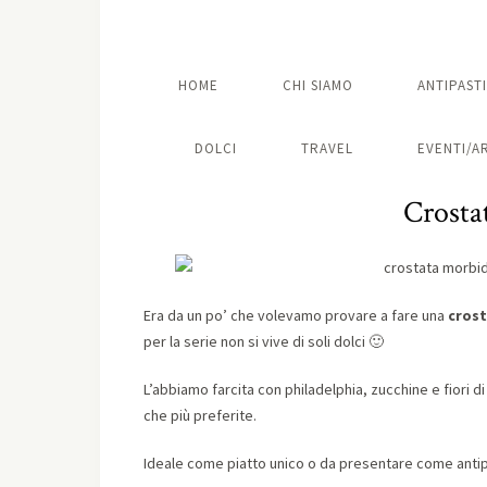
HOME
CHI SIAMO
ANTIPASTI
DOLCI
TRAVEL
EVENTI/A
Crosta
Era da un po’ che volevamo provare a fare una
crost
per la serie non si vive di soli dolci 🙂
L’abbiamo farcita con philadelphia, zucchine e fiori di
che più preferite.
Ideale come piatto unico o da presentare come antipa