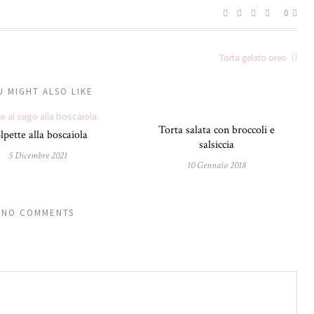
0
Torta gelato oreo
U MIGHT ALSO LIKE
Torta salata con broccoli e
lpette alla boscaiola
salsiccia
5 Dicembre 2021
10 Gennaio 2018
NO COMMENTS