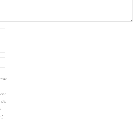
esto
 con
 dei
u
o
*