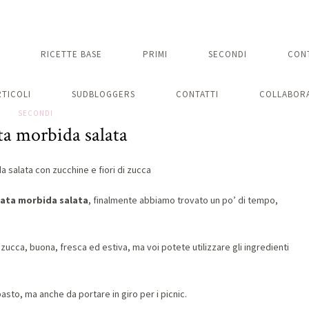
RICETTE BASE
PRIMI
SECONDI
CON
RTICOLI
SUDBLOGGERS
CONTATTI
COLLABORA
SECONDI
ta morbida salata
ata morbida salata
, finalmente abbiamo trovato un po’ di tempo,
 zucca, buona, fresca ed estiva, ma voi potete utilizzare gli ingredienti
sto, ma anche da portare in giro per i picnic.