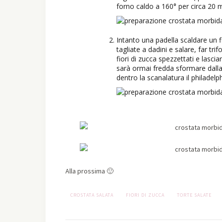
forno caldo a 160° per circa 20 m
Intanto una padella scaldare un fi
tagliate a dadini e salare, far trif
fiori di zucca spezzettati e lasci
sarà ormai fredda sformare dalla 
dentro la scanalatura il philadelp
Alla prossima 🙂
CROSTATA SALATA
FIORI DI ZUCCA
TORTE SALATE