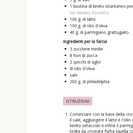
1
bustina
di lievito istantaneo pe
noi Molino Rossetto
100
g.
di latte
100
g.
di olio d'oliva
40
g.
di parmigiano grattugiato
Ingredienti per la farcia
3
zucchine medie
8
fiori di zucca
2
spicchi di aglio
di olio d'oliva
sale
200
g.
di philadelphia
ISTRUZIONI
Cominciare con la base della cros
il sale, aggiungere il latte e l'ol
lievito setacciati e infine il par
teglia da crostata furba (quella 